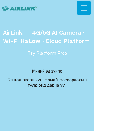
AirLink — 4G/5G AI Camera ·
Wi-Fi HaLow · Cloud Platform
Try Platform Free →
Миний эд зүйлс
Би цол авсан хүн.​ Намайг засварлахын
тулд энд дарна уу.