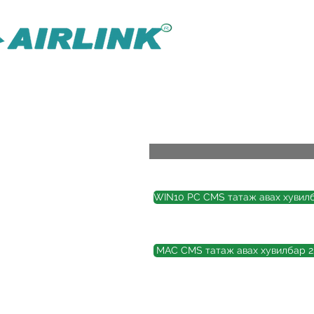
AirLink — 
Илүү ухаалаг IOT Omni шийдэл
Хяналтын шийдэл
WIN10 PC CMS татаж авах хувилб
MAC CMS татаж авах хувилбар 2.