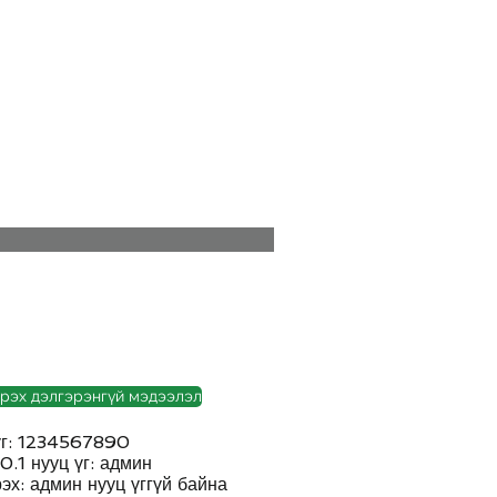
ud Platform
Try Platform Free →
Сүлжээ
Ухаалаг гэрийн гарааны багцууд
More
айлтын хэрэгсэл Татаж
рэх дэлгэрэнгүй мэдээлэл
 үг: 1234567890
0.1 нууц үг: админ
эх: админ нууц үггүй байна