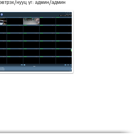
эвтрэх/нууц үг: админ/админ
tform