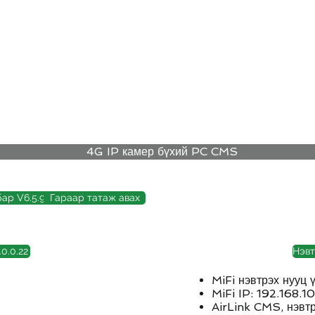
4G/5G AI Camera · Wi-Fi HaLow · Clo
Хяналтын шийдэл
Хяналтын шийдэл
新網頁
4G IP камер бүхий PC CMS
ар V6.5.9.0
Гараар татаж авах
Видео тоглуулагч
IP х
Програм хангамж
авах
татаж авах
0.0.22
Нэвт
MiFi нэвтрэх нууц
MiFi IP: 192.168.10
AirLink CMS, нэвтр