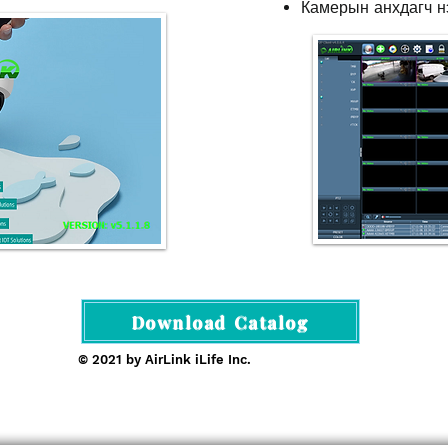
Камерын анхдагч н
Download Catalog
© 2021 by AirLink iLife Inc.
rofessional 4G/5G AI Camera · Wi-Fi HaLow · Cloud Pla